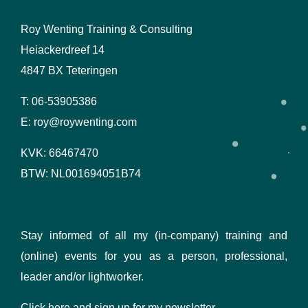
Roy Wenting Training & Consulting
Heiackerdreef 14
4847 BX Teteringen
T: 06-53905386
E: roy@roywenting.com
KVK: 66467470
BTW: NL001694051B74
Stay informed of all my (in-company) training and
(online) events for you as a person, professional,
leader and/or lightworker.
Click here
and sign up for my newsletter.